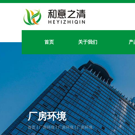
首页
关于我们
产
厂房环境
|
|
|
首页
厂房环境
厂房环境
厂房环境