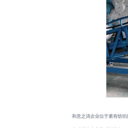
和意之清企业位于素有纺织