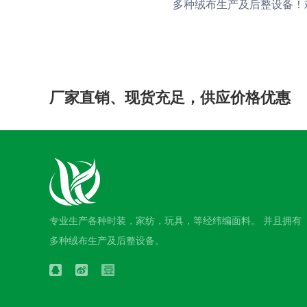
多种绒布生产及后整设备！
厂家直销、现货充足，供应价格优惠
专业生产各种时装，家纺，玩具，等经纬编面料。 并且拥有
多种绒布生产及后整设备。