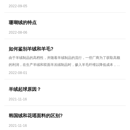
2022-09-05
珊瑚绒的特点
2022-08-06
如何鉴别羊绒和羊毛?
由于羊绒制品的高档性，并随着羊绒制品的流行，一些厂商为了获取高额
的利润，在生产羊绒和双面羊羔绒制品时，掺入羊毛纤维以降低成本，欺
骗消费者，对于普通消费者来说是无法对羊绒纤维和羊毛进行有效识别
2022-08-01
的，必须依赖于相应的检测机构，只有专业人员借助显微镜，通过对纤维
表面形态进行识别，才可进行鉴定，所以市场需要纺织品检测机构对羊绒
羊绒起球原因？
制品进行有效的鉴别和监督。
2021-11-16
韩国绒和花瑶面料的区别?
2021-11-16