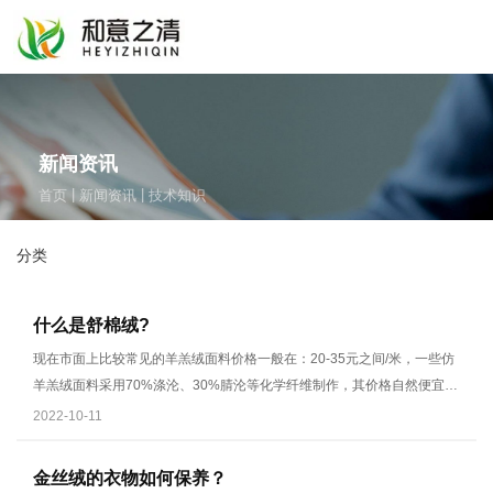
新闻资讯
|
|
首页
新闻资讯
技术知识
分类
什么是舒棉绒?
现在市面上比较常见的羊羔绒面料价格一般在：20-35元之间/米，一些仿
羊羔绒面料采用70%涤沦、30%腈沦等化学纤维制作，其价格自然便宜许
多
2022-10-11
金丝绒的衣物如何保养？