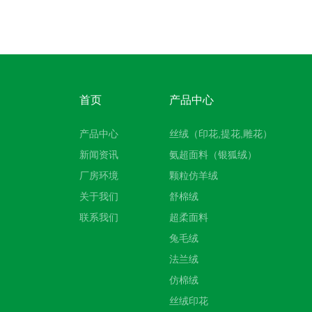
首页
产品中心
产品中心
丝绒（印花,提花,雕花）
新闻资讯
氨超面料（银狐绒）
厂房环境
颗粒仿羊绒
关于我们
舒棉绒
联系我们
超柔面料
兔毛绒
法兰绒
仿棉绒
丝绒印花