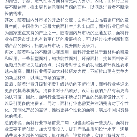
的颜色、手感、透气性等方面有着更高的要求。因此，面料行业需
要不断创新，推出更具创意和时尚感的面料，以满足消费者不断增
长的需求。
其次，随着国内外市场的开放和交流，面料行业面临着更广阔的发
展空间。中国作为全球最大的面料生产和出口国，面料行业已经成
为国家重点支持的产业之一。随着国内外市场的互通互联，面料行
业在国际市场上也有着更广泛的发展机会，可以通过技术创新和高
端产品的推出，拓展海外市场，提升国际竞争力。
再次，随着科技的不断进步和应用，面料行业受益于新材料的研发
和应用。一些新型面料，如功能性面料、环保面料、抗菌面料等正
逐渐成为市场关注的热点。消费者对于面料的功能性和环保性要求
越来越高，面料行业需要加大科技研发力度，不断推出更有竞争力
的新型材料，以满足市场的需求。
最后，随着消费升级和消费升级趋势的不断推进，面料行业将迎来
更多的机遇和挑战。消费者对于品质好、设计新颖的产品有着更高
的认可度，因此，面料行业需要不断提升产品的品质和设计水平，
以吸引更多的消费者。同时，面料行业也需要关注消费者对于个性
化、定制化产品的需求，推出更具个性化的面料，满足不同消费群
体的需求。
总的来说，面料行业市场前景广阔，但也面临着一些挑战。面料行
业需要不断创新，加大研发投入，提升产品品质和设计水平，满足
消费者不断增长的需求，抓住机遇，迎接挑战，实现可持续发展。