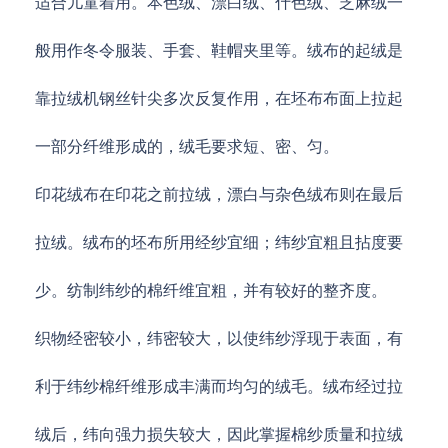
适合儿童着用。本色绒、漂白绒、什色绒、芝麻绒一
般用作冬令服装、手套、鞋帽夹里等。绒布的起绒是
靠拉绒机钢丝针尖多次反复作用，在坯布布面上拉起
一部分纤维形成的，绒毛要求短、密、匀。
印花绒布在印花之前拉绒，漂白与杂色绒布则在最后
拉绒。绒布的坯布所用经纱宜细；纬纱宜粗且拈度要
少。纺制纬纱的棉纤维宜粗，并有较好的整齐度。
织物经密较小，纬密较大，以使纬纱浮现于表面，有
利于纬纱棉纤维形成丰满而均匀的绒毛。绒布经过拉
绒后，纬向强力损失较大，因此掌握棉纱质量和拉绒