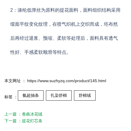
2：涤纶低弹丝为原料的提花面料，面料组织结构采用
缎面平纹变化纹理，在喷气织机上交织而成，坯布然
后再经过退浆、预缩、柔软等处理后，面料具有透气
性好、手感柔软顺滑等特点。
本文网址 ： https://www.suzhyzq.com/product/145.html
氨超抽条
扎染舒棉
舒棉绒
标签 ：
上一篇 ：
卷曲冰花绒
下一篇 ：
提花灯芯条