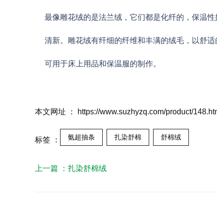
最像雕花绒的是法兰绒，它们都是化纤的，保温性
清新。雕花绒有纤细的纤维和丰满的绒毛，以舒适
可用于床上用品和保温服的制作。
本文网址 ： https://www.suzhyzq.com/product/148.ht
氨超抽条
扎染舒棉
舒棉绒
标签 ：
上一篇 ：
扎染舒棉绒