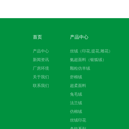
首页
产品中心
产品中心
丝绒（印花,提花,雕花）
新闻资讯
氨超面料（银狐绒）
厂房环境
颗粒仿羊绒
关于我们
舒棉绒
联系我们
超柔面料
兔毛绒
法兰绒
仿棉绒
丝绒印花
条纹系列